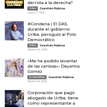
derrota a la derecha?
-
Video
Cuestión Pública
mayo 21, 2026
#Condena | El DAS,
durante el gobierno
Uribe, persiguió al Polo
Democrático
-
Video
Cuestión Pública
febrero 24, 2026
«Me he podido levantar
de las cenizas»: Deyanira
Gómez
-
EscarbaBajo
Cuestión Pública
febrero 20, 2026
Corporación que pagó
abogado de Uribe, tiene
como representante a