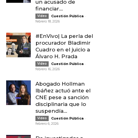
un acusado de
financiar...
-
Video
Cuestión Pública
febrero 18, 2026
#EnVivo| La perla del
procurador Bladimir
Cuadro en el juicio a
Álvaro H. Prada
-
Video
Cuestión Pública
febrero 16, 2026
Abogado Hollman
Ibáñez actuó ante el
CNE pese a sanción
disciplinaria que lo
suspendía...
-
Video
Cuestión Pública
febrero 6, 2026