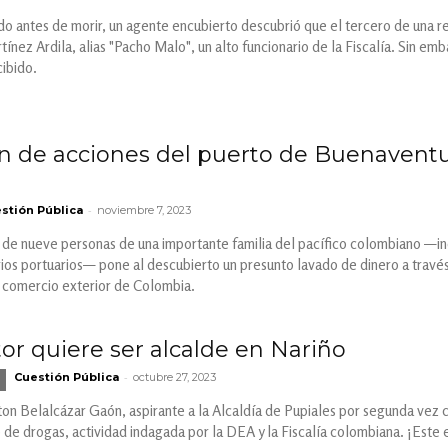
o antes de morir, un agente encubierto descubrió que el tercero de una red
nez Ardila, alias "Pacho Malo", un alto funcionario de la Fiscalía. Sin emb
ibido.
n de acciones del puerto de Buenavent
-
stión Pública
noviembre 7, 2023
o de nueve personas de una importante familia del pacífico colombiano —inc
ios portuarios— pone al descubierto un presunto lavado de dinero a través
e comercio exterior de Colombia.
tor quiere ser alcalde en Nariño
-
Cuestión Pública
octubre 27, 2023
n Belalcázar Gaón, aspirante a la Alcaldía de Pupiales por segunda vez c
o de drogas, actividad indagada por la DEA y la Fiscalía colombiana. ¡Este