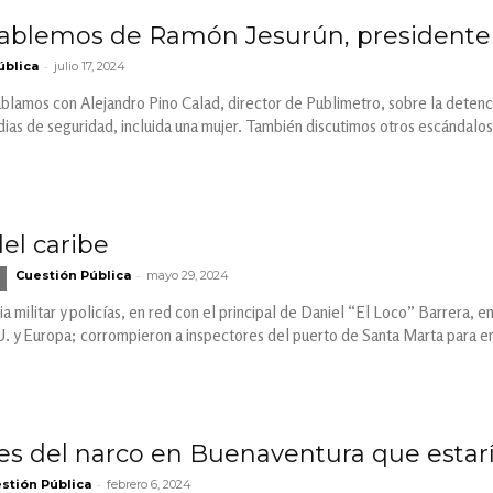
ablemos de Ramón Jesurún, presidente 
-
ública
julio 17, 2024
ablamos con Alejandro Pino Calad, director de Publimetro, sobre la detenc
dias de seguridad, incluida una mujer. También discutimos otros escándalos
del caribe
-
Cuestión Pública
mayo 29, 2024
ia militar y policías, en red con el principal de Daniel “El Loco” Barrera, 
 y Europa; corrompieron a inspectores del puerto de Santa Marta para em
es del narco en Buenaventura que estarí
-
stión Pública
febrero 6, 2024