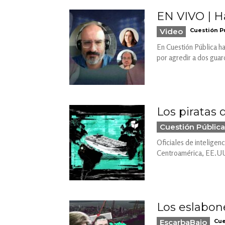
EN VIVO | H
Video
Cuestión P
En Cuestión Pública h
por agredir a dos guar
Los piratas 
Cuestión Pública
Oficiales de inteligenc
Centroamérica, EE.UU.
Los eslabon
EscarbaBajo
Cue