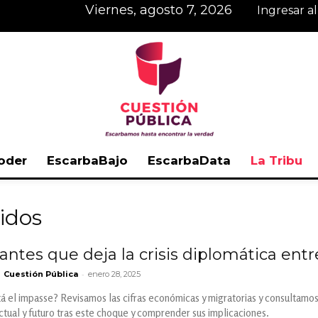
viernes, agosto 7, 2026
Ingresar a
oder
EscarbaBajo
EscarbaData
La Tribu
Cuestión
idos
antes que deja la crisis diplomática ent
-
Cuestión Pública
enero 28, 2025
Pública
 el impasse? Revisamos las cifras económicas y migratorias y consultamos 
actual y futuro tras este choque y comprender sus implicaciones.