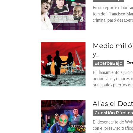
En un reporte elaborad
temido” Francisco Martí
criminal pasó desaperc
Medio milló
y...
EscarbaBajo
Cue
El llamamiento a juici
periodistas y empresar
principales puertos d
Alias el Doc
Cuestión Pública
El desencanto de Wylto
con el presunto tráfic