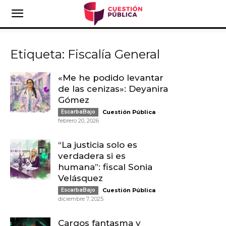
Etiqueta: Fiscalía General
«Me he podido levantar
de las cenizas»: Deyanira
Gómez
-
EscarbaBajo
Cuestión Pública
febrero 20, 2026
“La justicia solo es
verdadera si es
humana”: fiscal Sonia
Velásquez
-
EscarbaBajo
Cuestión Pública
diciembre 7, 2025
Cargos fantasma y