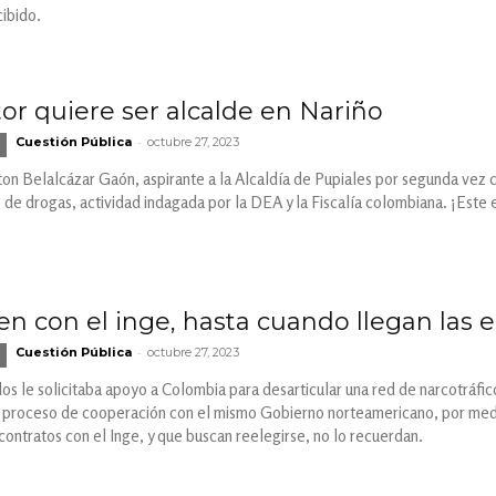
ibido.
tor quiere ser alcalde en Nariño
-
Cuestión Pública
octubre 27, 2023
n Belalcázar Gaón, aspirante a la Alcaldía de Pupiales por segunda vez c
o de drogas, actividad indagada por la DEA y la Fiscalía colombiana. ¡Este
n con el inge, hasta cuando llegan las 
-
Cuestión Pública
octubre 27, 2023
s le solicitaba apoyo a Colombia para desarticular una red de narcotráfico
n proceso de cooperación con el mismo Gobierno norteamericano, por me
contratos con el Inge, y que buscan reelegirse, no lo recuerdan.