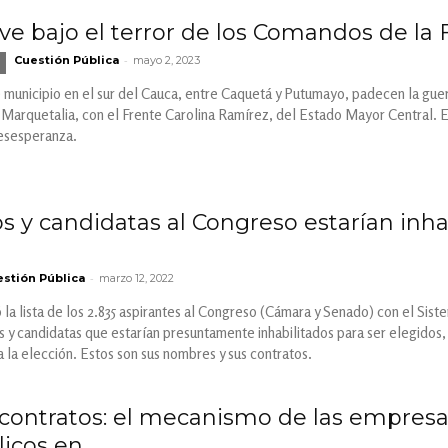
ve bajo el terror de los Comandos de la 
-
Cuestión Pública
mayo 2, 2023
 municipio en el sur del Cauca, entre Caquetá y Putumayo, padecen la guerr
 Marquetalia, con el Frente Carolina Ramírez, del Estado Mayor Central. El
desesperanza.
s y candidatas al Congreso estarían inha
-
stión Pública
marzo 12, 2022
 la lista de los 2.835 aspirantes al Congreso (Cámara y Senado) con el Si
 y candidatas que estarían presuntamente inhabilitados para ser elegidos,
a la elección. Estos son sus nombres y sus contratos.
ontratos: el mecanismo de las empresas
icos en...