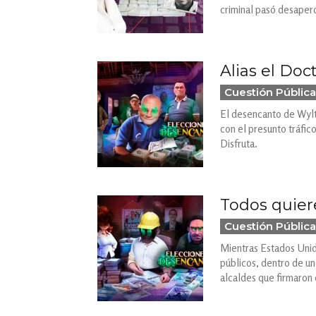
criminal pasó desaperc
Alias el Doc
Cuestión Pública
El desencanto de Wylto
con el presunto tráfic
Disfruta.
Todos quiere
Cuestión Pública
Mientras Estados Unido
públicos, dentro de u
alcaldes que firmaron 