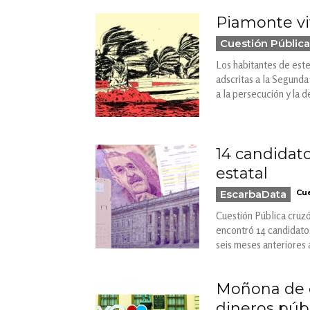
Piamonte vi
Cuestión Pública
Los habitantes de este
adscritas a la Segunda
a la persecución y la 
14 candidato
estatal
EscarbaData
Cue
Cuestión Pública cruzó
encontró 14 candidatos
seis meses anteriores 
Moñona de c
dineros públ