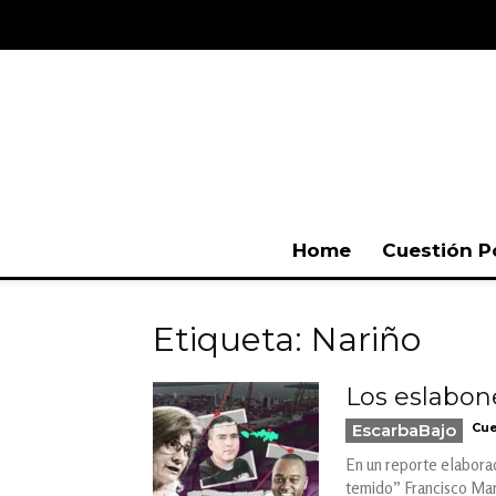
Home
Cuestión P
Etiqueta: Nariño
Los eslabon
EscarbaBajo
Cue
En un reporte elaborad
temido” Francisco Martí