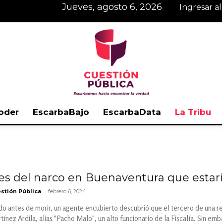
jueves, agosto 6, 2026
Ingresar a
oder
EscarbaBajo
EscarbaData
La Tribu
Cuestión
es del narco en Buenaventura que estarí
-
stión Pública
febrero 6, 2024
Pública
o antes de morir, un agente encubierto descubrió que el tercero de una red
nez Ardila, alias "Pacho Malo", un alto funcionario de la Fiscalía. Sin emb