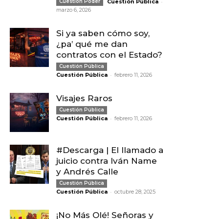
-
Cuestión Poder
Cuestión Pública
marzo 6, 2026
Si ya saben cómo soy,
¿pa’ qué me dan
contratos con el Estado?
Cuestión Pública
-
Cuestión Pública
febrero 11, 2026
Visajes Raros
Cuestión Pública
-
Cuestión Pública
febrero 11, 2026
#Descarga | El llamado a
juicio contra Iván Name
y Andrés Calle
Cuestión Pública
-
Cuestión Pública
octubre 28, 2025
¡No Más Olé! Señoras y