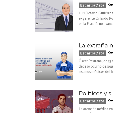
EscarbaData
Cue
Luis Octavio Gutiérrez 
exgerente Orlando Rodr
en la Fiscalía no avanz
La extraña 
EscarbaData
Cue
Óscar Pastrana, de 35 
deceso ocurrió después
insumos médicos del ho
Políticos y 
EscarbaData
Cue
La atención médica en 