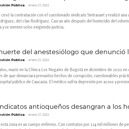
-
stión Pública
enero 21, 2022
cesó la contratación con el cuestionado sindicato Sintrasant y realizó una a
íguez, del clan Rodríguez. Casi un año después del homicidio del odontól
a y se sienten solos exigiendo justicia.
muerte del anestesiólogo que denunció l
-
stión Pública
enero 21, 2022
años, murió en la Clínica Los Nogales de Bogotá en diciembre de 2020 en c
 de que denunciara presuntos hechos de corrupción, cuestionables práctica
spital público de Caucasia. El médico sufría depresión por acoso y presio
sindicatos antioqueños desangran a los h
-
stión Pública
enero 21, 2022
esta zona es un cuerpo enfermo. Con contratos por 114 mil millones de peso