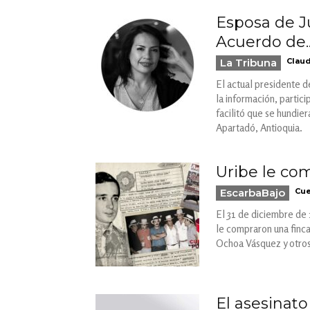
Esposa de J
Acuerdo de..
La Tribuna
Claud
El actual presidente d
la información, partic
facilitó que se hundie
Apartadó, Antioquia.
Uribe le com
EscarbaBajo
Cue
El 31 de diciembre de 
le compraron una finca
Ochoa Vásquez y otros
El asesinat