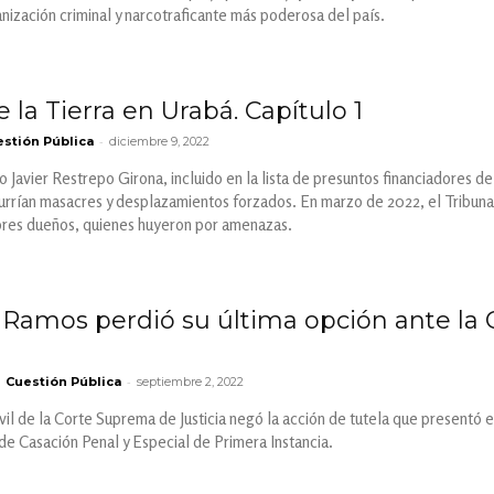
anización criminal y narcotraficante más poderosa del país.
 la Tierra en Urabá. Capítulo 1
-
stión Pública
diciembre 9, 2022
Javier Restrepo Girona, incluido en la lista de presuntos financiadores de 
currían masacres y desplazamientos forzados. En marzo de 2022, el Tribuna
iores dueños, quienes huyeron por amenazas.
o Ramos perdió su última opción ante la
-
Cuestión Pública
septiembre 2, 2022
vil de la Corte Suprema de Justicia negó la acción de tutela que presentó
 de Casación Penal y Especial de Primera Instancia.