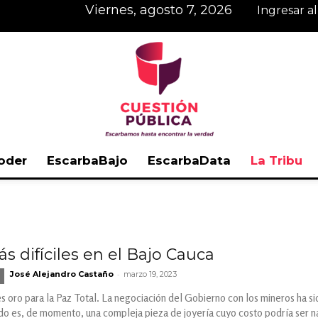
viernes, agosto 7, 2026
Ingresar a
oder
EscarbaBajo
EscarbaData
La Tribu
Cuestión
s difíciles en el Bajo Cauca
-
José Alejandro Castaño
marzo 19, 2023
Pública
es oro para la Paz Total. La negociación del Gobierno con los mineros ha s
tado es, de momento, una compleja pieza de joyería cuyo costo podría ser 