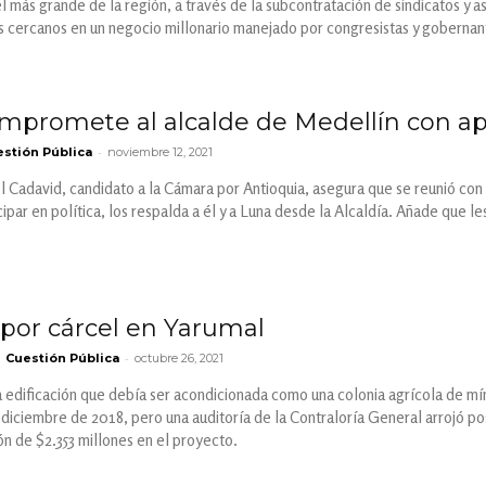
el más grande de la región, a través de la subcontratación de sindicatos y 
os cercanos en un negocio millonario manejado por congresistas y gobernan
mpromete al alcalde de Medellín con a
-
stión Pública
noviembre 12, 2021
l Cadavid, candidato a la Cámara por Antioquia, asegura que se reunió con 
ipar en política, los respalda a él y a Luna desde la Alcaldía. Añade que le
 por cárcel en Yarumal
-
Cuestión Pública
octubre 26, 2021
a edificación que debía ser acondicionada como una colonia agrícola de mí
iciembre de 2018, pero una auditoría de la Contraloría General arrojó po
ón de $2.353 millones en el proyecto.