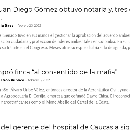
uan Diego Gómez obtuvo notaría y, tres 
.
-
ia Baez
febrero 20, 2022
el Senado tuvo en sus manos el gestionar la aprobación del acuerdo ambien
ipación ciudadana y protección de líderes ambientales en Colombia. En su 
ra su trámite en el Congreso. Meses atrás su esposa había sido designada, 
pró finca “al consentido de la mafia”
-
stión Pública
febrero 5, 2022
1980, Álvaro Uribe Vélez, entonces director de la Aeronáutica Civil, y un
 a Agropecuaria El Cortijo, empresa que cofundó Dayro Chica. El reconoci
 narcotraficantes como el Mono Abello del Cartel de la Costa.
o del gerente del hospital de Caucasia s