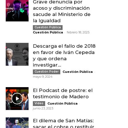
Grave denuncia por
acoso y discriminación
sacude al Ministerio de
la Igualdad
Cuestión Pública
-
Cuestión Pública
febrero 18, 2025
Descarga el fallo de 2018
en favor de Iván Cepeda
y que ordena
investigar...
-
Cuestión Poder
Cuestión Pública
mayo 9, 2024
El Podcast de postre: el
testimonio de Madero
-
Video
Cuestión Pública
junio 23, 2023
El dilema de San Matías:
sacar el cobre o restituir