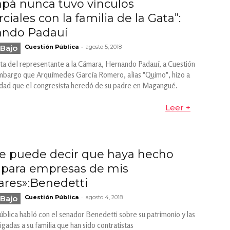
apá nunca tuvo vínculos
iales con la familia de la Gata”:
ndo Padauí
-
Bajo
Cuestión Pública
agosto 5, 2018
ta del representante a la Cámara, Hernando Padauí, a Cuestión
mbargo que Arquímedes García Romero, alias "Quimo", hizo a
dad que el congresista heredó de su padre en Magangué.
Leer +
e puede decir que haya hecho
 para empresas de mis
iares»:Benedetti
-
Bajo
Cuestión Pública
agosto 4, 2018
ública habló con el senador Benedetti sobre su patrimonio y las
gadas a su familia que han sido contratistas