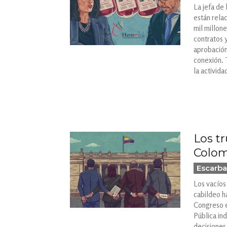
La jefa de 
están rela
mil millon
contratos 
aprobación
conexión. 
la activida
Los tr
Colo
Escarba
Los vacíos 
cabildeo ha
Congreso e
Pública ind
decisiones 