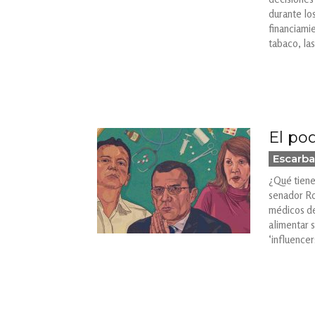
durante los
financiami
tabaco, las
El po
Escarba
¿Qué tiene
senador Ro
médicos de
alimentar s
‘influencer