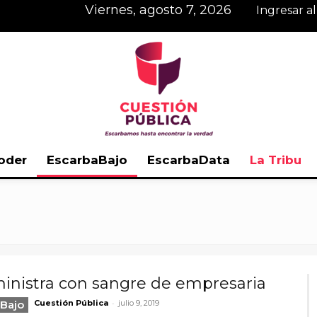
viernes, agosto 7, 2026
Ingresar a
oder
EscarbaBajo
EscarbaData
La Tribu
Cuestión
inistra con sangre de empresaria
Pública
-
Bajo
Cuestión Pública
julio 9, 2019