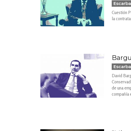
Escarba
Cuestión P
la contrata
Bargu
Escarba
David Barg
Conservador
de una emp
compañía es