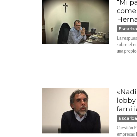
“Mi p
comerc
Herna
Escarba
La respues
sobre el e
una propie
«Nadi
lobby
famil
Escarba
Cuestión P
empresas li