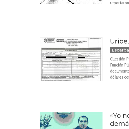
reportaron 
Uribe,
Escarba
Cuestión P
Función Pú
documento 
dólares co
«Yo no
demás