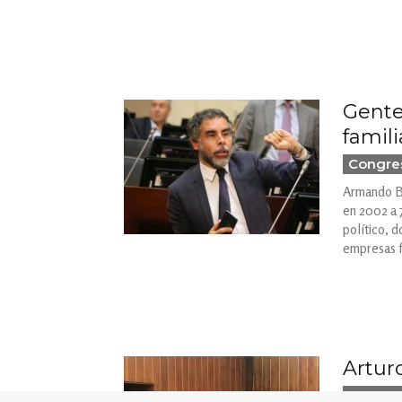
Gente 
famil
Congre
Armando Be
en 2002 a 7
político, 
empresas fa
Artur
Congre