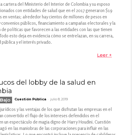
la cartera del Ministerio del Interior de Colombia y su esposo
cionados con entidades de salud que en el 2017 generaron $19
es en ventas; alrededor hay cientos de millones de pesos en
y convenios públicos, financiamiento a campañas electorales y la
 de políticas que favorecen a las entidades con las que tienen
Todo esto deja en evidencia cómo se entrelazan, en su carrera,
d pública y el interés privado.
Leer +
ucos del lobby de la salud en
mbia
-
Bajo
Cuestión Pública
julio 8, 2019
jurídicos y las ventajas de los que disfrutan las empresas en el
n convertido el flujo de los intereses defendidos en el
n un espectáculo de magia digno de Harry Houdini. Cuestión
agó en las maniobras de las corporaciones para influir en las
legislativas. Lo que encontró incluye la presencia de cabilderos