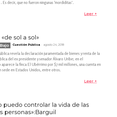
. Es decir, que no fueron ningunas ‘mordiditas’.
Leer +
 «de sol a sol»
-
Bajo
Cuestión Pública
agosto 24, 2018
ública revela la declaración juramentada de bienes y renta de la
blica del ex presidente y senador Álvaro Uribe; en el
aparece la finca El Ubérrimo por $7 mil millones, una cuenta en
n sede en Estados Unidos, entre otros.
Leer +
 puedo controlar la vida de las
 personas»:Barguil