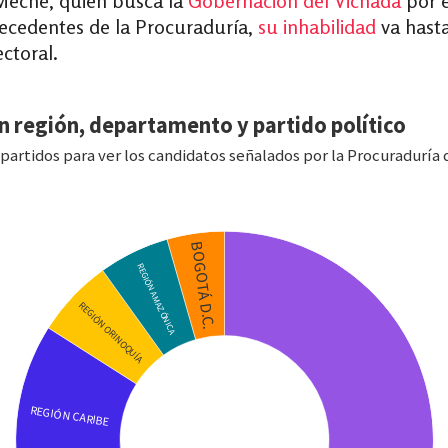
 Meche, quien busca la
Gobernación del Vichada
por e
tecedentes de la Procuraduría,
su inhabilidad
va hasta
ectoral.