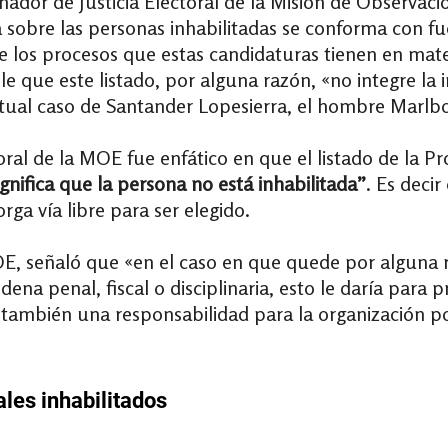
ador de Justicia Electoral de la Misión de Observaci
sobre las personas inhabilitadas se conforma con fuen
 los procesos que estas candidaturas tienen en materia
ble que este listado, por alguna razón, «no integre l
ctual caso de Santander Lopesierra, el hombre Marlb
toral de la MOE fue enfático en que el listado de la P
ignifica que la persona no está inhabilitada”
. Es deci
torga vía libre para ser elegido.
OE, señaló que «en el caso en que quede por alguna raz
na penal, fiscal o disciplinaria, esto le daría para 
mbién una responsabilidad para la organización polí