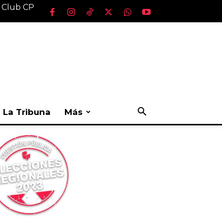
l Club CP
La Tribuna
Más