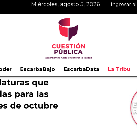
miércoles, agosto 5, 2026
Ingresar a
oder
EscarbaBajo
EscarbaData
La Tribu
daturas que
Cuestión
das para las
les de octubre
Pública