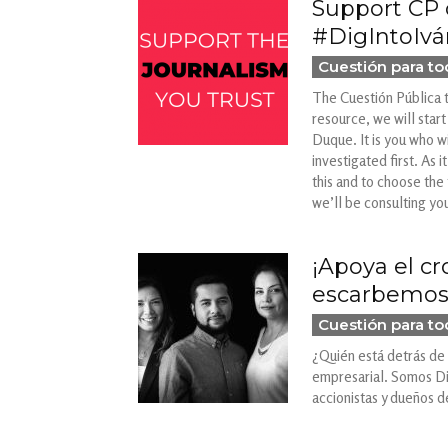
Support CP 
#DigIntoIvá
Cuestión para t
The Cuestión Pública t
resource, we will start
Duque. It is you who wi
investigated first. As 
this and to choose the 
we’ll be consulting yo
¡Apoya el c
escarbemos
Cuestión para t
¿Quién está detrás de 
empresarial. Somos Dia
accionistas y dueños 