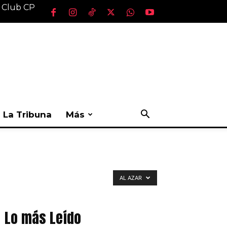
l Club CP
La Tribuna
Más
AL AZAR
Lo más Leído