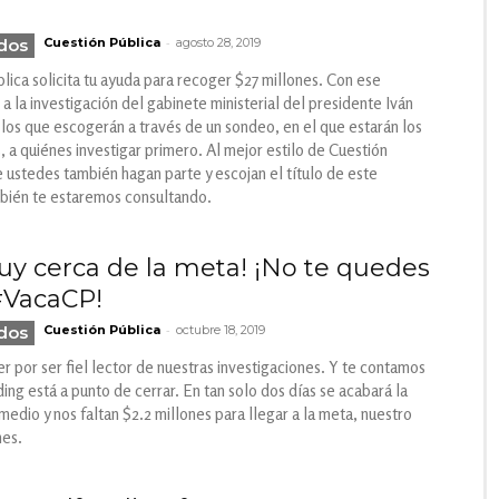
-
odos
Cuestión Pública
agosto 28, 2019
lica solicita tu ayuda para recoger $27 millones. Con ese
a la investigación del gabinete ministerial del presidente Iván
los que escogerán a través de un sondeo, en el que estarán los
s, a quiénes investigar primero. Al mejor estilo de Cuestión
ustedes también hagan parte y escojan el título de este
mbién te estaremos consultando.
y cerca de la meta! ¡No te quedes
 #VacaCP!
-
odos
Cuestión Pública
octubre 18, 2019
por ser fiel lector de nuestras investigaciones. Y te contamos
ng está a punto de cerrar. En tan solo dos días se acabará la
medio y nos faltan $2.2 millones para llegar a la meta, nuestro
nes.