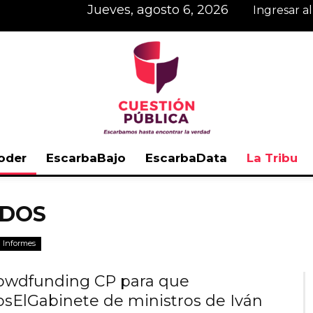
jueves, agosto 6, 2026
Ingresar a
oder
EscarbaBajo
EscarbaData
La Tribu
Cuestión
ODOS
Informes
Pública
rowdfunding CP para que
ElGabinete de ministros de Iván