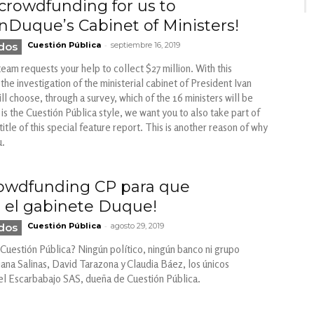
crowdfunding for us to
nDuque’s Cabinet of Ministers!
-
odos
Cuestión Pública
septiembre 16, 2019
eam requests your help to collect $27 million. With this
 the investigation of the ministerial cabinet of President Ivan
ll choose, through a survey, which of the 16 ministers will be
it is the Cuestión Pública style, we want you to also take part of
title of this special feature report. This is another reason of why
u.
rowdfunding CP para que
 el gabinete Duque!
-
odos
Cuestión Pública
agosto 29, 2019
Cuestión Pública? Ningún político, ningún banco ni grupo
na Salinas, David Tarazona y Claudia Báez, los únicos
del Escarbabajo SAS, dueña de Cuestión Pública.