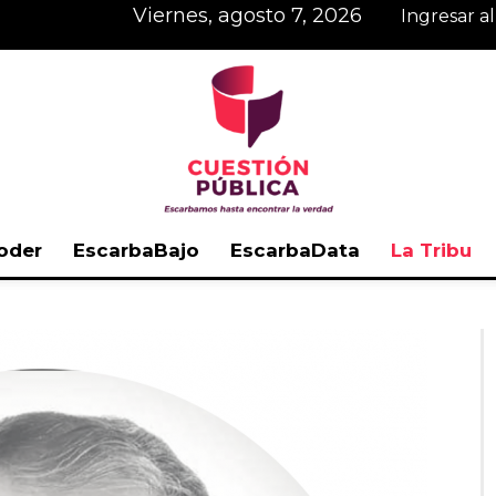
viernes, agosto 7, 2026
Ingresar a
oder
EscarbaBajo
EscarbaData
La Tribu
Cuestión
Pública