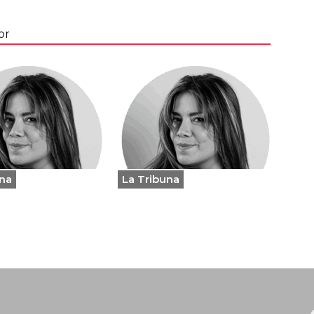
or
una
La Tribuna