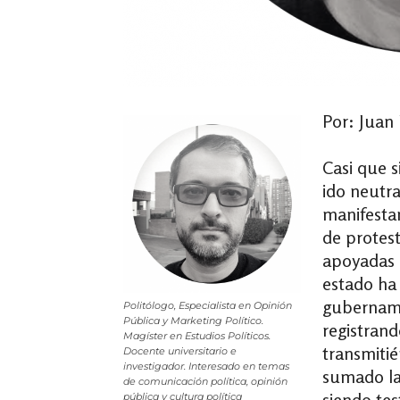
Por: Juan
Casi que s
ido neutra
manifestan
de protes
apoyadas p
estado ha 
gubername
Politólogo, Especialista en Opinión
Pública y Marketing Político.
registrand
Magíster en Estudios Políticos.
transmitié
Docente universitario e
investigador. Interesado en temas
sumado la
de comunicación política, opinión
siendo tes
pública y cultura política